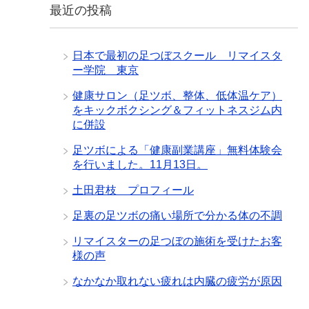
最近の投稿
日本で最初の足つぼスクール リマイスタ
ー学院 東京
健康サロン（足ツボ、整体、低体温ケア）
をキックボクシング＆フィットネスジム内
に併設
足ツボによる「健康副業講座」無料体験会
を行いました。11月13日。
土田君枝 プロフィール
足裏の足ツボの痛い場所で分かる体の不調
リマイスターの足つぼの施術を受けたお客
様の声
なかなか取れない疲れは内臓の疲労が原因