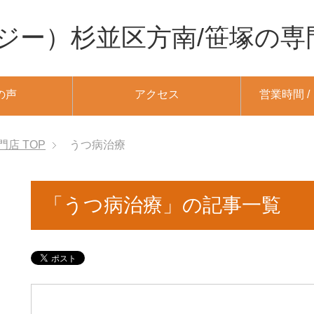
ジー）杉並区方南/笹塚の専
の声
アクセス
営業時間 
門店
TOP
うつ病治療
「うつ病治療」の記事一覧