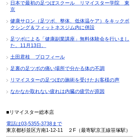
日本で最初の足つぼスクール リマイスター学院 東
京
健康サロン（足ツボ、整体、低体温ケア）をキックボ
クシング＆フィットネスジム内に併設
足ツボによる「健康副業講座」無料体験会を行いまし
た。11月13日。
土田君枝 プロフィール
足裏の足ツボの痛い場所で分かる体の不調
リマイスターの足つぼの施術を受けたお客様の声
なかなか取れない疲れは内臓の疲労が原因
■リマイスター総本店
電話は03-5355-3738まで
東京都杉並区方南1-12-11 ２F（最寄駅京王線笹塚駅）