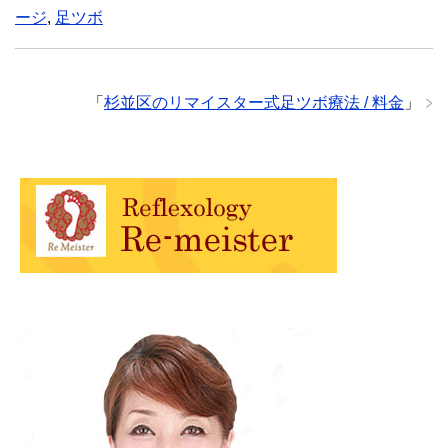
ージ
,
足ツボ
「
杉並区のリマイスター式足ツボ療法 / 料金
」